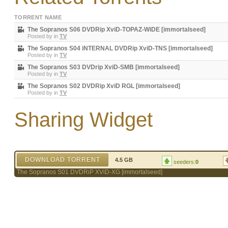
TORRENT NAME
The Sopranos S06 DVDRip XviD-TOPAZ-WiDE [immortalseed]
Posted by
in
TV
The Sopranos S04 iNTERNAL DVDRip XviD-TNS [immortalseed]
Posted by
in
TV
The Sopranos S03 DVDrip XviD-SMB [immortalseed]
Posted by
in
TV
The Sopranos S02 DVDRip XviD RGL [immortalseed]
Posted by
in
TV
Sharing Widget
DOWNLOAD TORRENT
4.5 GB
seeders:
0
The Sopranos S01 DVDRiP XViD-XG [immortalseed]