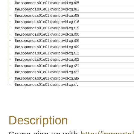
the.sopranos.s01e01.dvdrip.xvid-xg.r05
the.sopranos.s01e01.dvdrip.xvid-xg.r01
the.sopranos.s01e01.dvdrip.xvid-xg.r08
the.sopranos.s01e01.dvdrip.xvid-xg.r16
the.sopranos.s01e01.dvdrip.xvid-xg.r19
the.sopranos.s01e01.dvdrip.xvid-xg.r00
the.sopranos.s01e01.dvdrip.xvid-xg.r06
the.sopranos.s01e01.dvdrip.xvid-xg.r09
the.sopranos.s01e01.dvdrip.xvid-xg.r12
the.sopranos.s01e01.dvdrip.xvid-xg.r02
the.sopranos.s01e01.dvdrip.xvid-xg.r21
the.sopranos.s01e01.dvdrip.xvid-xg.r22
the.sopranos.s01e01.dvdrip.xvid-xg.nfo
the.sopranos.s01e01.dvdrip.xvid-xg.sfv
Description