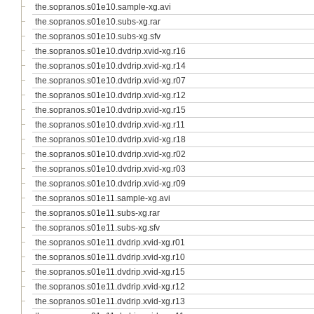
the.sopranos.s01e10.sample-xg.avi
the.sopranos.s01e10.subs-xg.rar
the.sopranos.s01e10.subs-xg.sfv
the.sopranos.s01e10.dvdrip.xvid-xg.r16
the.sopranos.s01e10.dvdrip.xvid-xg.r14
the.sopranos.s01e10.dvdrip.xvid-xg.r07
the.sopranos.s01e10.dvdrip.xvid-xg.r12
the.sopranos.s01e10.dvdrip.xvid-xg.r15
the.sopranos.s01e10.dvdrip.xvid-xg.r11
the.sopranos.s01e10.dvdrip.xvid-xg.r18
the.sopranos.s01e10.dvdrip.xvid-xg.r02
the.sopranos.s01e10.dvdrip.xvid-xg.r03
the.sopranos.s01e10.dvdrip.xvid-xg.r09
the.sopranos.s01e11.sample-xg.avi
the.sopranos.s01e11.subs-xg.rar
the.sopranos.s01e11.subs-xg.sfv
the.sopranos.s01e11.dvdrip.xvid-xg.r01
the.sopranos.s01e11.dvdrip.xvid-xg.r10
the.sopranos.s01e11.dvdrip.xvid-xg.r15
the.sopranos.s01e11.dvdrip.xvid-xg.r12
the.sopranos.s01e11.dvdrip.xvid-xg.r13