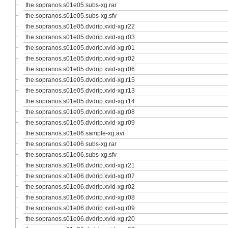
the.sopranos.s01e05.subs-xg.rar
the.sopranos.s01e05.subs-xg.sfv
the.sopranos.s01e05.dvdrip.xvid-xg.r22
the.sopranos.s01e05.dvdrip.xvid-xg.r03
the.sopranos.s01e05.dvdrip.xvid-xg.r01
the.sopranos.s01e05.dvdrip.xvid-xg.r02
the.sopranos.s01e05.dvdrip.xvid-xg.r06
the.sopranos.s01e05.dvdrip.xvid-xg.r15
the.sopranos.s01e05.dvdrip.xvid-xg.r13
the.sopranos.s01e05.dvdrip.xvid-xg.r14
the.sopranos.s01e05.dvdrip.xvid-xg.r08
the.sopranos.s01e05.dvdrip.xvid-xg.r09
the.sopranos.s01e06.sample-xg.avi
the.sopranos.s01e06.subs-xg.rar
the.sopranos.s01e06.subs-xg.sfv
the.sopranos.s01e06.dvdrip.xvid-xg.r21
the.sopranos.s01e06.dvdrip.xvid-xg.r07
the.sopranos.s01e06.dvdrip.xvid-xg.r02
the.sopranos.s01e06.dvdrip.xvid-xg.r08
the.sopranos.s01e06.dvdrip.xvid-xg.r09
the.sopranos.s01e06.dvdrip.xvid-xg.r20