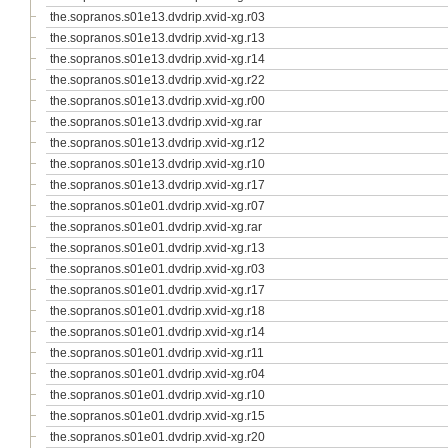
the.sopranos.s01e13.dvdrip.xvid-xg.r03
the.sopranos.s01e13.dvdrip.xvid-xg.r13
the.sopranos.s01e13.dvdrip.xvid-xg.r14
the.sopranos.s01e13.dvdrip.xvid-xg.r22
the.sopranos.s01e13.dvdrip.xvid-xg.r00
the.sopranos.s01e13.dvdrip.xvid-xg.rar
the.sopranos.s01e13.dvdrip.xvid-xg.r12
the.sopranos.s01e13.dvdrip.xvid-xg.r10
the.sopranos.s01e13.dvdrip.xvid-xg.r17
the.sopranos.s01e01.dvdrip.xvid-xg.r07
the.sopranos.s01e01.dvdrip.xvid-xg.rar
the.sopranos.s01e01.dvdrip.xvid-xg.r13
the.sopranos.s01e01.dvdrip.xvid-xg.r03
the.sopranos.s01e01.dvdrip.xvid-xg.r17
the.sopranos.s01e01.dvdrip.xvid-xg.r18
the.sopranos.s01e01.dvdrip.xvid-xg.r14
the.sopranos.s01e01.dvdrip.xvid-xg.r11
the.sopranos.s01e01.dvdrip.xvid-xg.r04
the.sopranos.s01e01.dvdrip.xvid-xg.r10
the.sopranos.s01e01.dvdrip.xvid-xg.r15
the.sopranos.s01e01.dvdrip.xvid-xg.r20